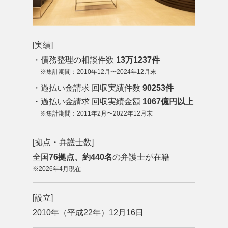
[実績]
・債務整理の相談件数
13万1237件
※集計期間：2010年12⽉〜2024年12⽉末
・過払い金請求 回収実績件数
90253件
・過払い金請求 回収実績金額
1067億円以上
※集計期間：2011年2⽉〜2022年12⽉末
[拠点・弁護士数]
全国
76拠点、約440名
の弁護士が在籍
※2026年4月現在
[設立]
2010年（平成22年）12月16日