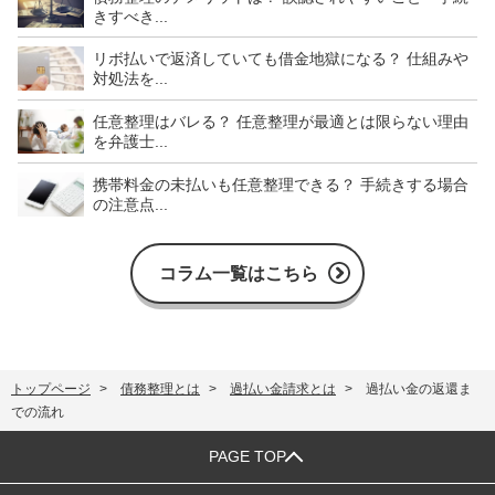
きすべき...
リボ払いで返済していても借金地獄になる？ 仕組みや
対処法を...
任意整理はバレる？ 任意整理が最適とは限らない理由
を弁護士...
携帯料金の未払いも任意整理できる？ 手続きする場合
の注意点...
コラム一覧はこちら
トップページ
債務整理とは
過払い金請求とは
過払い金の返還ま
での流れ
PAGE TOP