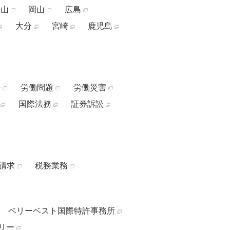
歌山
岡山
広島
大分
宮崎
鹿児島
訟
労働問題
労働災害
国際法務
証券訴訟
請求
税務業務
ベリーベスト国際特許事務所
リー