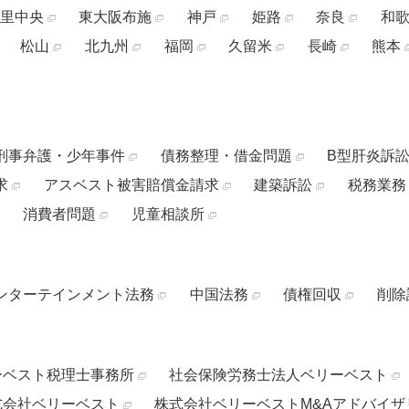
里中央
東大阪布施
神戸
姫路
奈良
和
松山
北九州
福岡
久留米
長崎
熊本
刑事弁護・少年事件
債務整理・借金問題
B型肝炎訴
求
アスベスト被害賠償金請求
建築訴訟
税務業務
消費者問題
児童相談所
ンターテインメント法務
中国法務
債権回収
削除
ーベスト税理士事務所
社会保険労務士法人ベリーベスト
式会社ベリーベスト
株式会社ベリーベストM&Aアドバイザ