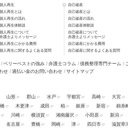
個人再生
自己破産
個人再生とは
自己破産とは
個人再生の流れ
自己破産の流れ
個人再生体験談
自己破産体験談
個人再生について
自己破産について
弁護士よりメッセージ
弁護士よりメッセージ
個人再生にかかる費用
自己破産にかかる費用
個人再生に関するよくある質問
自己破産に関するよくある質問
ベリーベストの強み
弁護士コラム
債務整理専門チーム
わせ
過払い金のお問い合わせ
サイトマップ
山形
郡山
水戸
宇都宮
高崎
大宮
橋
木更津
成田
柏
銀座
新宿
錦糸
川崎
横須賀
湘南藤沢
小田原
新潟
名古屋
豊橋
岡崎
津
四日市
滋賀草