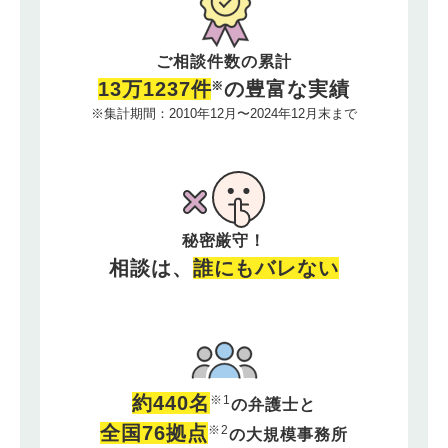
ご相談件数の累計
13万1237件
の豊富な実績
※
集計期間：2010年12⽉〜2024年12⽉末
まで
秘密厳守！
相談は、
誰にもバレない
約440名
※1
の弁護士と
全国76拠点
※2
の大規模事務所