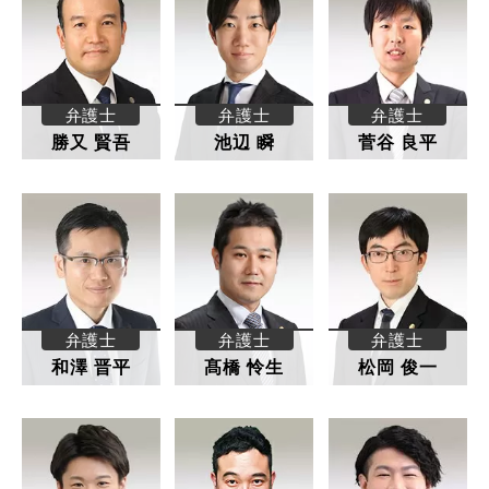
弁護士
弁護士
弁護士
勝又 賢吾
池辺 瞬
菅谷 良平
弁護士
弁護士
弁護士
和澤 晋平
髙橋 怜生
松岡 俊一