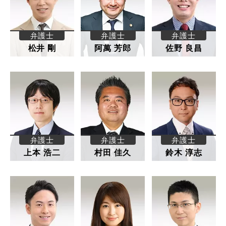
弁護士
弁護士
弁護士
松井 剛
阿萬 芳郎
佐野 良昌
弁護士
弁護士
弁護士
上本 浩二
村田 佳久
鈴木 淳志