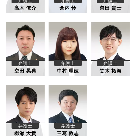
弁護士
弁護士
弁護士
髙木 僚介
倉内 怜
齊田 貴士
弁護士
弁護士
弁護士
空田 晃典
中村 理姫
笠木 拓海
弁護士
弁護士
栁瀨 大貴
三葛 敦志